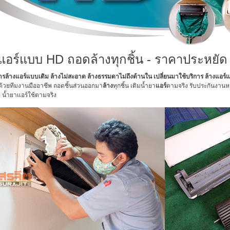
งแอร์แบบ
HD
ถอดล้างทุกชิ้น - ราคาประหยั
การล้างแอร์แบบเดิม
ล้างไม่สะอาด
ล้างธรรมดาไม่ถึงด้านใน เปลี่ยนมาใช้บริการ ล้างแอร
ด้วยทีมงานมืออาชีพ ถอดชิ้นส่วนออกมา
ล้าง
ทุกชิ้น เติมน้ำยา
แอร์
ตามจริง
รับประกันงานห
พ
น้ำยาแอร์ใช้ตามจริง