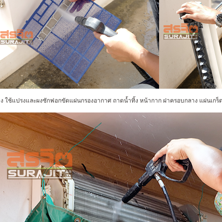
้าง ใช้แปรงและผงซักฟอกขัดแผ่นกรองอากาศ ถาดน้ำทิ้ง หน้ากาก ฝาครอบกลาง แผ่นเกร็ด