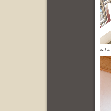
ฉีดน้ำล