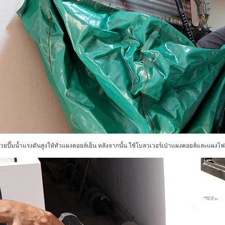
้วยปั๊มน้ำแรงดันสูงให้ทั่วแผงคอยล์เย็น
หลังจากนั้น
ใช้โบลวเวอร์เป่าแผงคอยล์และแผงไฟฟ