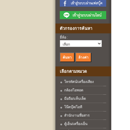
ตัวกรองการค้นหา
ยี่ห้อ
:
เลือกตามหมวด
โทรทัศน์/เครื่องเสียง
กล้อง/ไอพอด
มือถือ/แท็บเล็ต
โน๊ตบุ๊ค/ไอที
สำนักงาน/สื่อสาร
ตู้เย็น/เครื่องเย็น