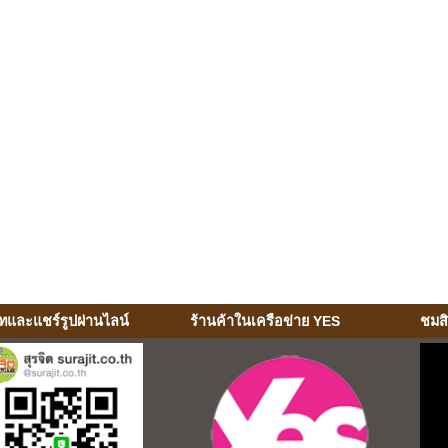
ทและแชร์รูปผ่านไลน์
ร้านค้าในเครือข่าย YES
ชมส