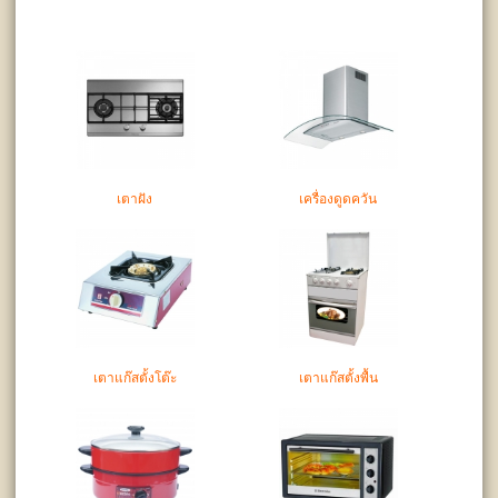
เตาฝัง
เครื่องดูดควัน
เตาแก๊สตั้งโต๊ะ
เตาแก๊สตั้งพื้น