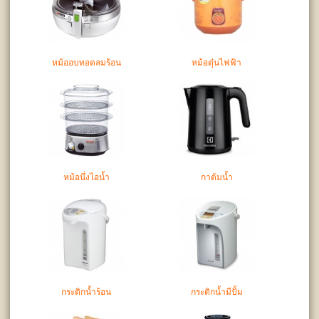
หม้ออบทอดลมร้อน
หม้อตุ๋นไฟฟ้า
หม้อนึ่งไอน้ำ
กาต้มน้ำ
กระติกน้ำร้อน
กระติกน้ำมีปั้ม