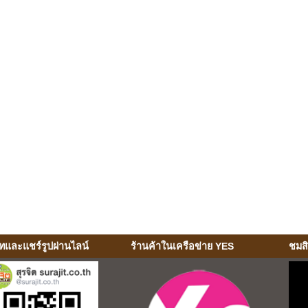
ทและแชร์รูปผ่านไลน์
ร้านค้าในเครือข่าย YES
ชมส