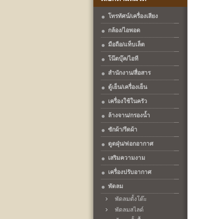
โทรทัศน์/เครื่องเสียง
กล้อง/ไอพอด
มือถือ/แท็บเล็ต
โน๊ตบุ๊ค/ไอที
สำนักงาน/สื่อสาร
ตู้เย็น/เครื่องเย็น
เครื่องใช้ในครัว
ล้างจาน/กรองน้ำ
ซักผ้า/รีดผ้า
ดูดฝุ่น/ฟอกอากาศ
เสริมความงาม
เครื่องปรับอากาศ
พัดลม
พัดลมตั้งโต๊ะ
พัดลมสไลด์