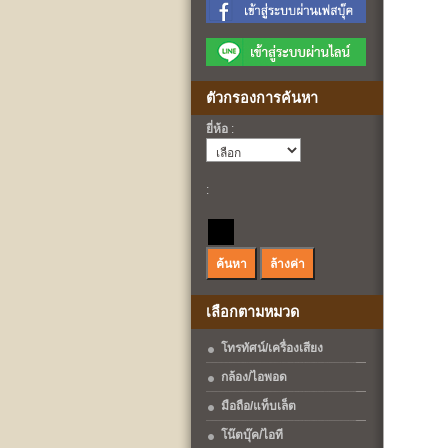
ตัวกรองการค้นหา
ยี่ห้อ
:
:
เลือกตามหมวด
โทรทัศน์/เครื่องเสียง
กล้อง/ไอพอด
มือถือ/แท็บเล็ต
โน๊ตบุ๊ค/ไอที