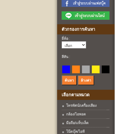
ตัวกรองการค้นหา
ยี่ห้อ
:
สีสัน
:
เลือกตามหมวด
โทรทัศน์/เครื่องเสียง
กล้อง/ไอพอด
มือถือ/แท็บเล็ต
โน๊ตบุ๊ค/ไอที