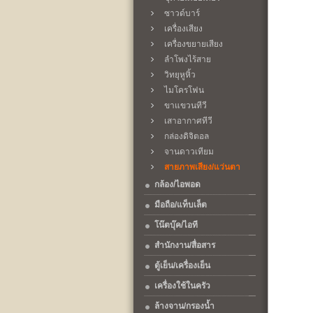
ซาวด์บาร์
เครื่องเสียง
เครื่องขยายเสียง
ลำโพงไร้สาย
วิทยุหูหิ้ว
ไมโครโฟน
ขาแขวนทีวี
เสาอากาศทีวี
กล่องดิจิตอล
จานดาวเทียม
สายภาพเสียง/แว่นตา
กล้อง/ไอพอด
มือถือ/แท็บเล็ต
โน๊ตบุ๊ค/ไอที
สำนักงาน/สื่อสาร
ตู้เย็น/เครื่องเย็น
เครื่องใช้ในครัว
ล้างจาน/กรองน้ำ