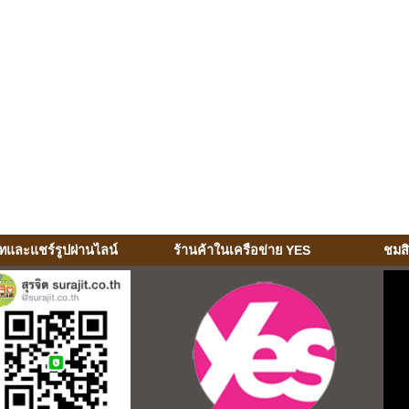
ทและแชร์รูปผ่านไลน์
ร้านค้าในเครือข่าย YES
ชมส