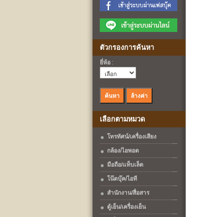
ตัวกรองการค้นหา
ยี่ห้อ
:
เลือกตามหมวด
โทรทัศน์/เครื่องเสียง
กล้อง/ไอพอด
มือถือ/แท็บเล็ต
โน๊ตบุ๊ค/ไอที
สำนักงาน/สื่อสาร
ตู้เย็น/เครื่องเย็น