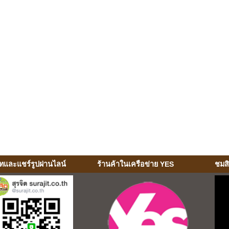
ทและแชร์รูปผ่านไลน์
ร้านค้าในเครือข่าย YES
ชมส