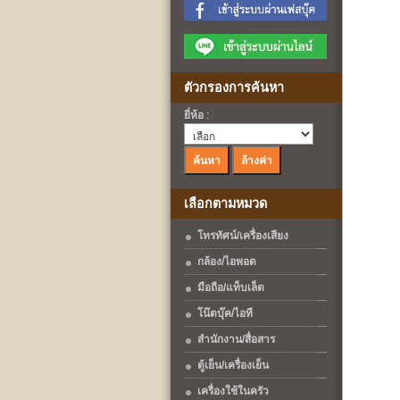
ตัวกรองการค้นหา
ยี่ห้อ
:
เลือกตามหมวด
โทรทัศน์/เครื่องเสียง
กล้อง/ไอพอด
มือถือ/แท็บเล็ต
โน๊ตบุ๊ค/ไอที
สำนักงาน/สื่อสาร
ตู้เย็น/เครื่องเย็น
เครื่องใช้ในครัว