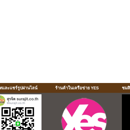
ทและแชร์รูปผ่านไลน์
ร้านค้าในเครือข่าย YES
ชมส