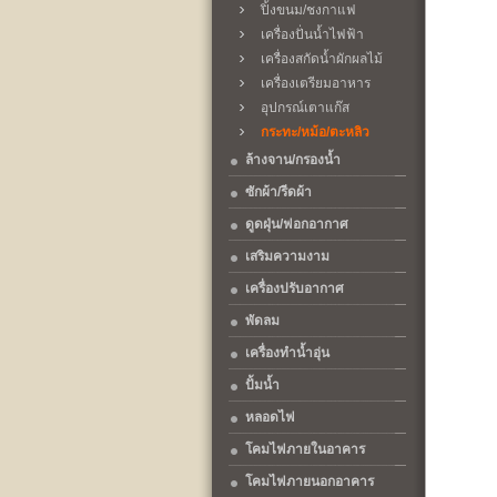
ปิ้งขนม/ชงกาแฟ
เครื่องปั่นน้ำไฟฟ้า
เครื่องสกัดน้ำผักผลไม้
เครื่องเตรียมอาหาร
อุปกรณ์เตาแก๊ส
กระทะ/หม้อ/ตะหลิว
ล้างจาน/กรองน้ำ
ซักผ้า/รีดผ้า
ดูดฝุ่น/ฟอกอากาศ
เสริมความงาม
เครื่องปรับอากาศ
พัดลม
เครื่องทำน้ำอุ่น
ปั้มน้ำ
หลอดไฟ
โคมไฟภายในอาคาร
โคมไฟภายนอกอาคาร