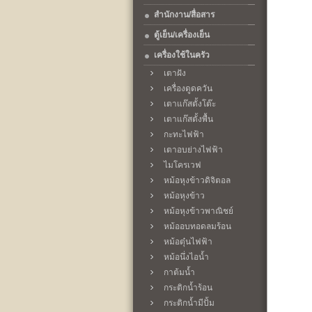
สำนักงาน/สื่อสาร
ตู้เย็น/เครื่องเย็น
เครื่องใช้ในครัว
เตาฝัง
เครื่องดูดควัน
เตาแก๊สตั้งโต๊ะ
เตาแก๊สตั้งพื้น
กะทะไฟฟ้า
เตาอบย่างไฟฟ้า
ไมโครเวฟ
หม้อหุงข้าวดิจิตอล
หม้อหุงข้าว
หม้อหุงข้าวพาณิชย์
หม้ออบทอดลมร้อน
หม้อตุ๋นไฟฟ้า
หม้อนึ่งไอน้ำ
กาต้มน้ำ
กระติกน้ำร้อน
กระติกน้ำมีปั้ม