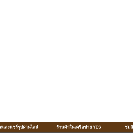
ทและแชร์รูปผ่านไลน์
ร้านค้าในเครือข่าย YES
ชมส