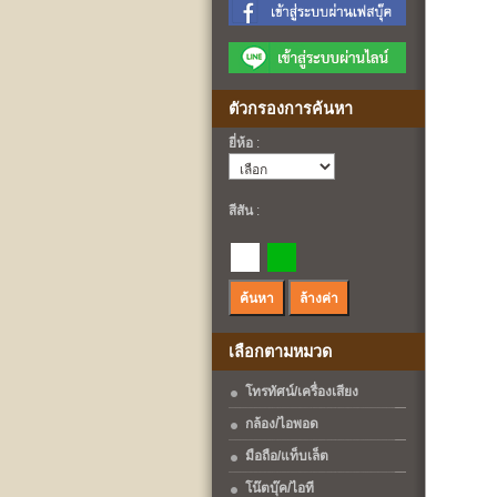
ตัวกรองการค้นหา
ยี่ห้อ
:
สีสัน
:
เลือกตามหมวด
โทรทัศน์/เครื่องเสียง
กล้อง/ไอพอด
มือถือ/แท็บเล็ต
โน๊ตบุ๊ค/ไอที