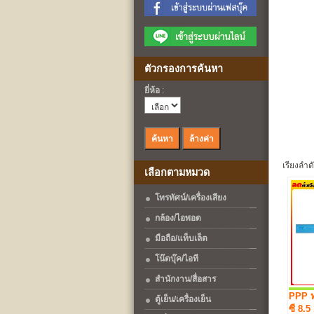
ตัวกรองการค้นหา
ยี่ห้อ
:
เรียงลำด
เลือกตามหมวด
โทรทัศน์/เครื่องเสียง
กล้อง/ไอพอด
มือถือ/แท็บเล็ต
โน๊ตบุ๊ค/ไอที
สำนักงาน/สื่อสาร
PPP ท
ตู้เย็น/เครื่องเย็น
ซี 8.5