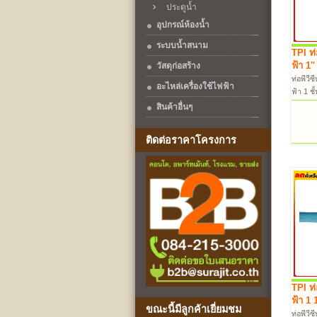
ประตูน้ำ
อุปกรณ์ห้องน้ำ
ระบบน้ำสนาม
TPI ท่
ฟ้า 1'
วัสดุก่อสร้าง
ท่อพีวีซ
อะไหล่เครื่องใช้ไฟฟ้า
ฟ้า 1 ช
สินค้าอื่นๆ
ติดต่อราคาโครงการ
TPI ท่
ฟ้า 1 
ขณะนี้มีลูกค้าเยี่ยมชม
ท่อพีวีซ