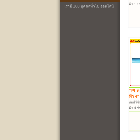
ฟ้า 1 1
เรามี 108 บุคคลทั่วไป ออนไลน์
TPI ท่
ฟ้า 4'
ท่อพีวีซ
ฟ้า 4 ช