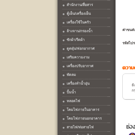
สำนักงาน/สื่อสาร
ตู้เย็น/เครื่องเย็น
เครื่องใช้ในครัว
ค่าขนส
ล้างจาน/กรองน้ำ
ซักผ้า/รีดผ้า
รหัสไปร
ดูดฝุ่น/ฟอกอากาศ
เสริมความงาม
เครื่องปรับอากาศ
พัดลม
เครื่องทำน้ำอุ่น
ยั
ก
ปั้มน้ำ
หลอดไฟ
โคมไฟภายในอาคาร
โคมไฟภายนอกอาคาร
สายไฟ/ท่อสายไฟ