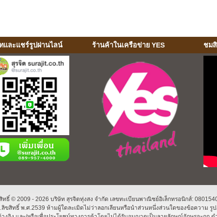
ทและแชร์รูปผ่านไลน์
ร้านค้าในเครือข่าย YES
ชมส
ิทธิ์ © 2009 - 2026 บริษัท สุรจิตทุ่งสง จำกัด เลขทะเบียนพาณิชย์อิเล็กทรอนิกส์: 080
ิขสิทธิ์ พ.ศ.2539 ห้ามผู้ใดละเมิดไม่ว่าลอกเลียนหรือนำส่วนหนึ่งส่วนใดของข้อความ รู
างอิง และ/หรือเพื่อประโยชน์ทางการค้าโดยไม่ได้รับอนุญาตเป็นลายลักษณ์อักษรจะถูก ดำ