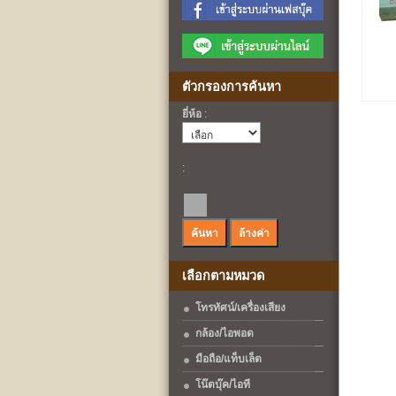
ตัวกรองการค้นหา
ยี่ห้อ
:
:
เลือกตามหมวด
โทรทัศน์/เครื่องเสียง
กล้อง/ไอพอด
มือถือ/แท็บเล็ต
โน๊ตบุ๊ค/ไอที