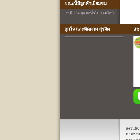
ขณะนี้มีลูกค้าเยี่ยมชม
เรามี 134 บุคคลทั่วไป ออนไลน์
ถูกใจ และติดตาม สุรจิต
แช
สงวนลิขส
ตามพรบ.ล
และการอ้