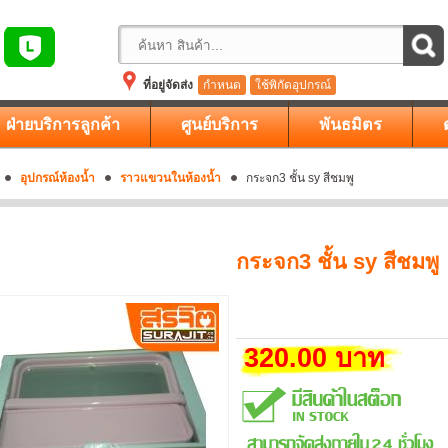
ที่อยู่จัดส่ง
กำหนด
ใช้พิกัดอุปกรณ์
ฝ่ายบริการลูกค้า
ศูนย์บริการ
พันธมิตร
อุปกรณ์ห้องน้ำ
ราวแขวนในห้องน้ำ
กระจก3 ชั้น sy สีชมพู
กระจก3 ชั้น sy สีชมพู
320.00 บาท