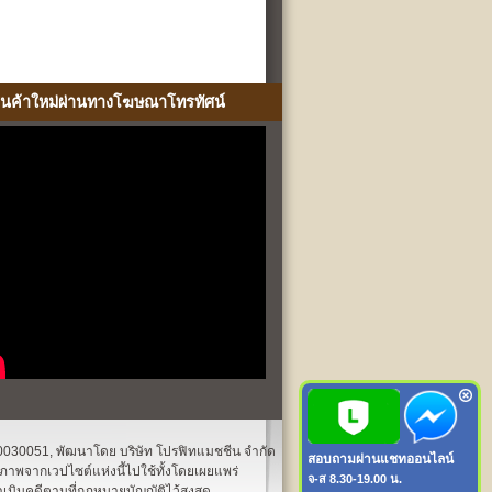
ินค้าใหม่ผ่านทางโฆษณาโทรทัศน์
1540030051, พัฒนาโดย บริษัท โปรฟิทแมชชีน จำกัด
สอบถามผ่านแชทออนไลน์
ปภาพจากเวปไซต์แห่งนี้ไปใช้ทั้งโดยเผยแพร่
จ-ส 8.30-19.00 น.
เนินคดีตามที่กฎหมายบัญญัติไว้สูงสุด