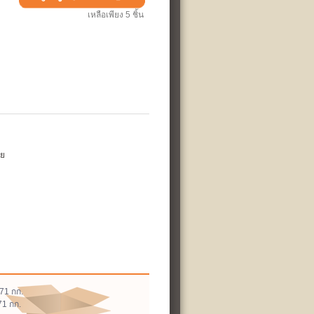
เหลือเพียง 5 ชิ้น
วย
071 กก.
71 กก.