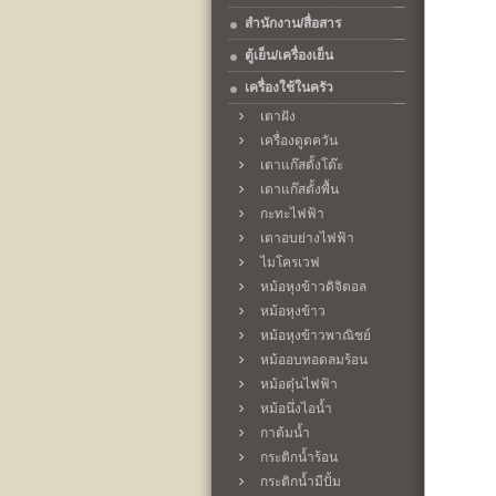
สำนักงาน/สื่อสาร
ตู้เย็น/เครื่องเย็น
เครื่องใช้ในครัว
เตาฝัง
เครื่องดูดควัน
เตาแก๊สตั้งโต๊ะ
เตาแก๊สตั้งพื้น
กะทะไฟฟ้า
เตาอบย่างไฟฟ้า
ไมโครเวฟ
หม้อหุงข้าวดิจิตอล
หม้อหุงข้าว
หม้อหุงข้าวพาณิชย์
หม้ออบทอดลมร้อน
หม้อตุ๋นไฟฟ้า
หม้อนึ่งไอน้ำ
กาต้มน้ำ
กระติกน้ำร้อน
กระติกน้ำมีปั้ม