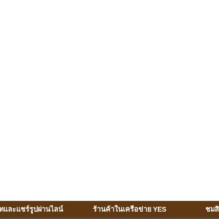
ทและแชร์รูปผ่านไลน์
ร้านค้าในเครือข่าย YES
ชมส