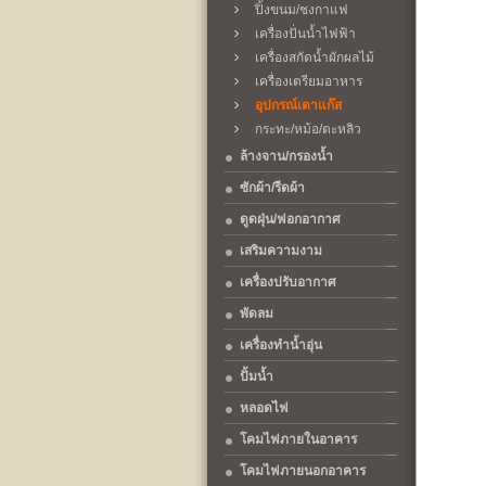
ปิ้งขนม/ชงกาแฟ
เครื่องปั่นน้ำไฟฟ้า
เครื่องสกัดน้ำผักผลไม้
เครื่องเตรียมอาหาร
อุปกรณ์เตาแก๊ส
กระทะ/หม้อ/ตะหลิว
ล้างจาน/กรองน้ำ
ซักผ้า/รีดผ้า
ดูดฝุ่น/ฟอกอากาศ
เสริมความงาม
เครื่องปรับอากาศ
พัดลม
เครื่องทำน้ำอุ่น
ปั้มน้ำ
หลอดไฟ
โคมไฟภายในอาคาร
โคมไฟภายนอกอาคาร