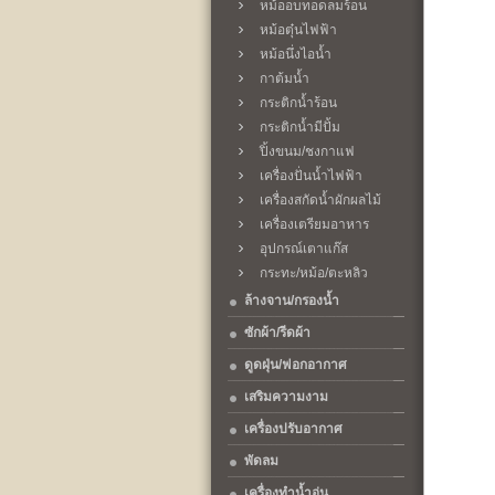
หม้ออบทอดลมร้อน
หม้อตุ๋นไฟฟ้า
หม้อนึ่งไอน้ำ
กาต้มน้ำ
กระติกน้ำร้อน
กระติกน้ำมีปั้ม
ปิ้งขนม/ชงกาแฟ
เครื่องปั่นน้ำไฟฟ้า
เครื่องสกัดน้ำผักผลไม้
เครื่องเตรียมอาหาร
อุปกรณ์เตาแก๊ส
กระทะ/หม้อ/ตะหลิว
ล้างจาน/กรองน้ำ
ซักผ้า/รีดผ้า
ดูดฝุ่น/ฟอกอากาศ
เสริมความงาม
เครื่องปรับอากาศ
พัดลม
เครื่องทำน้ำอุ่น