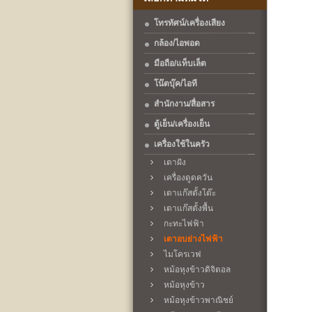
โทรทัศน์/เครื่องเสียง
กล้อง/ไอพอด
มือถือ/แท็บเล็ต
โน๊ตบุ๊ค/ไอที
สำนักงาน/สื่อสาร
ตู้เย็น/เครื่องเย็น
เครื่องใช้ในครัว
เตาฝัง
เครื่องดูดควัน
เตาแก๊สตั้งโต๊ะ
เตาแก๊สตั้งพื้น
กะทะไฟฟ้า
เตาอบย่างไฟฟ้า
ไมโครเวฟ
หม้อหุงข้าวดิจิตอล
หม้อหุงข้าว
หม้อหุงข้าวพาณิชย์