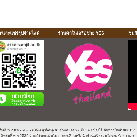
ทและแชร์รูปผ่านไลน์
ร้านค้าในเครือข่าย YES
ชมส
ิทธิ์ © 2009 - 2026 บริษัท สุรจิตทุ่งสง จำกัด เลขทะเบียนพาณิชย์อิเล็กทรอนิกส์: 080
ิขสิทธิ์ พ.ศ.2539 ห้ามผู้ใดละเมิดไม่ว่าลอกเลียนหรือนำส่วนหนึ่งส่วนใดของข้อความ รู