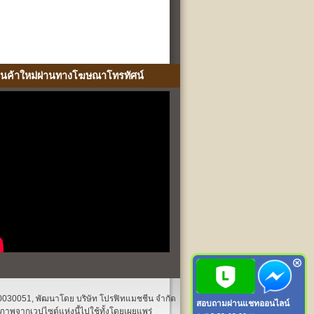
ินค้าใหม่ผ่านทางโฆษณาโทรทัศน์
1540030051, พัฒนาโดย บริษัท โปรฟิทแมชชีน จำกัด
สอบถามผ่านแชทออนไลน์
ปภาพจากเวปไซต์แห่งนี้ไปใช้ทั้งโดยเผยแพร่