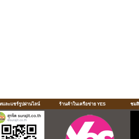
ทและแชร์รูปผ่านไลน์
ร้านค้าในเครือข่าย YES
ชมส