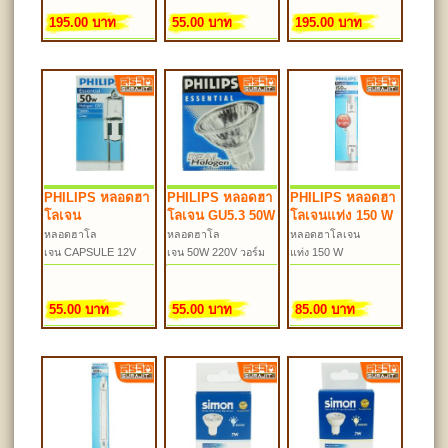
195.00 บาท
55.00 บาท
195.00 บาท
PHILIPS หลอดฮา
PHILIPS หลอดฮา
PHILIPS หลอดฮา
โลเจน
โลเจน GU5.3 50W
โลเจนแท่ง 150 W
หลอดฮาโล
หลอดฮาโล
หลอดฮาโลเจน
เจน CAPSULE 12V
เจน 50W 220V วอร์ม
แท่ง 150 W
50W G76.35CL
ไวท์
55.00 บาท
55.00 บาท
85.00 บาท